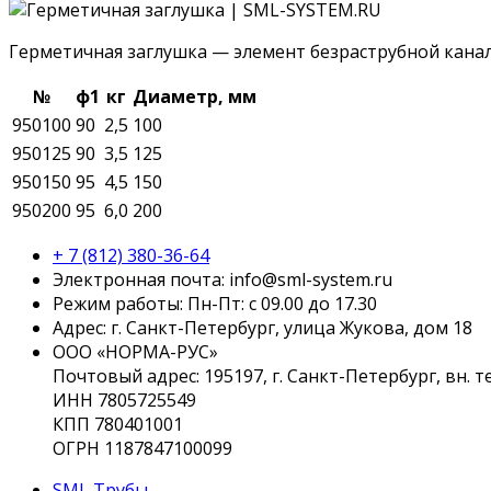
Герметичная заглушка — элемент безраструбной канал
№
ф1
кг
Диаметр, мм
950100
90
2,5
100
950125
90
3,5
125
950150
95
4,5
150
950200
95
6,0
200
+ 7 (812) 380-36-64
Электронная почта:
info@sml-system.ru
Режим работы: Пн-Пт: с 09.00 до 17.30
Адрес: г. Санкт-Петербург, улица Жукова, дом 18
ООО «НОРМА-РУС»
Почтовый адрес: 195197, г. Санкт-Петербург, вн. 
ИНН 7805725549
КПП 780401001
ОГРН 1187847100099
SML Трубы